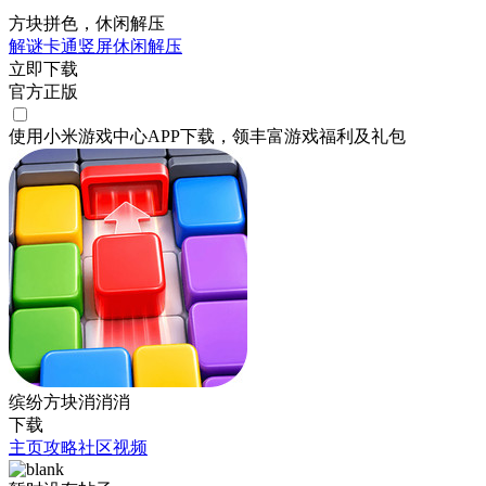
方块拼色，休闲解压
解谜
卡通
竖屏
休闲
解压
立即下载
官方正版
使用小米游戏中心APP
下载
，领丰富游戏
福利
及
礼包
缤纷方块消消消
下载
主页
攻略
社区
视频