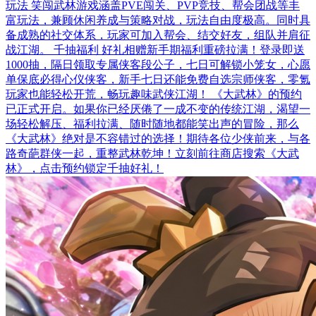
玩法 笑闯武林游戏涵盖PVE闯关、PVP竞技、帮会团战等丰
富玩法，兼顾休闲养成与策略对战，玩法自由度极高。同时具
备成熟的社交体系，玩家可加入帮会、结交好友，组队并肩征
战江湖。 千抽福利 好礼相赠新手期福利重磅拉满！登录即送
1000抽，隔日领取专属侠客段公子，七日可解锁小笼女，心愿
单保底必得心仪侠客，新手七日还能免费自选宗师侠客，零氪
玩家也能轻松开荒，畅玩趣味武侠江湖！ 《大武林》的预约
已正式开启。如果你已经厌倦了一成不变的传统江湖，渴望一
场轻松解压、福利拉满、随时随地都能笑出声的冒险，那么
《大武林》绝对是不容错过的选择！期待各位少侠前来，与各
路奇葩群侠一起，重整武林乾坤！立刻前往商店搜索《大武
林》，点击预约锁定千抽好礼！