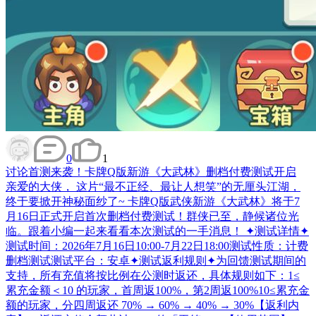
0
1
讨论
首测来袭！卡牌Q版新游《大武林》删档付费测试开启
亲爱的大侠， 这片“最不正经、最让人想笑”的无厘头江湖，
终于要掀开神秘面纱了~ 卡牌Q版武侠新游《大武林》将于7
月16日正式开启首次删档付费测试！群侠已至，静候诸位光
临。跟着小编一起来看看本次测试的一手消息！ ✦测试详情✦
测试时间：2026年7月16日10:00-7月22日18:00测试性质：计费
删档测试测试平台：安卓✦测试返利规则✦为回馈测试期间的
支持，所有充值将按比例在公测时返还，具体规则如下：1≤
累充金额＜10 的玩家，首周返100%，第2周返100%10≤累充金
额的玩家，分四周返还 70% → 60% → 40% → 30%【返利内