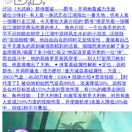
0
0
讨论
《大武林》群侠图鉴——爵爷：开局炮轰威力无敌
诸位少侠好~ 有人靠一身武艺在江湖闯出一番天地，也有人靠
一张嘴行走江湖，今天要给大家介绍的“爵爷”便是凭着一张嘴
在江湖朝堂两头吃香的奇人。 角色介绍：一个出身市井的大
字不识却能在朝堂上江湖中混得风生水起的小混混...活脱脱
的"混混楷模"啊。他自由自在的同时又至情至性，遵循着自己
近乎无厘头的原则顽强而精彩的活着。细细想来他化解了多少
血雨腥风?揭露了多少假仁假义?他应该是最另类的一位"侠"。
而在战斗中，他的风格更是画风突变——别人打架用刀枪剑
戟，他直接搬出了大炮。✦ 侠客基础属性解析 ✦定位：远程
群伤 / 开局即爆发 / 强力硬控 / 敌方减益基础属性：力道：
39031气血：46.88万根骨：6306✦ 技能介绍✦普攻技能：【时
代变了】被动地初始怒气提高999点，攻速降低50%。远程攻
击会对目标造成155%力道的普攻伤害，有15%的概率击倒目
标。角色技能：【意大利炮】向敌军发射意大利炮，对所有敌
人造成210%力道的技能伤害，并使随机使3名敌人降低10%命
中，持续5秒不可叠加。