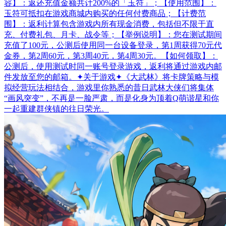
容】：返还充值金额共计200%的「玉符」；【使用范围】：
玉符可抵扣在游戏商城内购买的任何付费商品；【计费范
围】：返利计算包含游戏内所有现金消费，包括但不限于直
充、付费礼包、月卡、战令等；【举例说明】：您在测试期间
充值了100元，公测后使用同一台设备登录，第1周获得70元代
金券，第2周60元，第3周40元，第4周30元。【如何领取】：
公测后，使用测试时同一账号登录游戏，返利将通过游戏内邮
件发放至您的邮箱。✦关于游戏✦《大武林》将卡牌策略与模
拟经营玩法相结合，游戏里你熟悉的昔日武林大侠们将集体
“画风突变”，不再是一脸严肃，而是化身为顶着Q萌谐星和你
一起重建群侠镇的往日荣光。