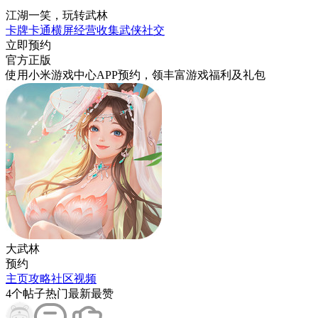
江湖一笑，玩转武林
卡牌
卡通
横屏
经营
收集
武侠
社交
立即预约
官方正版
使用小米游戏中心APP
预约
，领丰富游戏
福利
及
礼包
大武林
预约
主页
攻略
社区
视频
4
个帖子
热门
最新
最赞