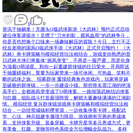
0
0
资讯
千抽躺拿！无厘头Q版武侠新游《大武林》预约正式启动
诸位侠客请留步！见惯了“刀光剑影，腥风血雨”的武林争斗，
你是否也想换个口味来一场趣味解压的冒险？今日，主打不正
经反差萌的国风Q版武侠手游《大武林》正式开启预约！ 《大
武林》将卡牌策略与模拟经营玩法相结合，游戏里你熟悉的昔
日武林大侠们将集体“画风突变”，不再是一脸严肃，而是化身
为顶着Q萌谐星。和你一起重建群侠镇的往日荣光，开局即送
千抽重磅福利，誓要为玩家带来一场可休闲、可热血、笑料不
断的武侠之旅。 招募群侠 重现经典角色游戏内，玩家将穿越
至破败的群侠镇，一步一步建设小镇。那些曾名震江湖的绝顶
高手们，全都画风突变成了Q萌侠客。一路闯荡武林结识侠客
与红颜，组队战斗打造最强阵营，解锁大量趣味满满的江湖剧
情。 模拟经营 复兴群侠镇游戏将卡牌策略和模拟经营玩法相
结合，一边经营城镇积攒资源，一边收集侠客卡牌，搭配武
学、心法、神兵组建专属强力阵容。游戏拥有完善的养成体
系，支持侠客升级、装备穿戴、卡牌升星等多元养成方式，更
有美食、红颜、宠物等特色系统全方位增幅全队战力。 多样