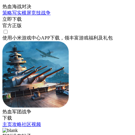
热血海战对决
策略
写实
横屏
竞技
战争
立即下载
官方正版
使用小米游戏中心APP
下载
，领丰富游戏
福利
及
礼包
热血军团战争
下载
主页
攻略
社区
视频