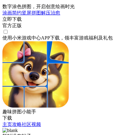
数字涂色拼图，开启创意绘画时光
涂画
简约
竖屏
拼图
解压
治愈
立即下载
官方正版
使用小米游戏中心APP
下载
，领丰富游戏
福利
及
礼包
趣味拼图小能手
下载
主页
攻略
社区
视频