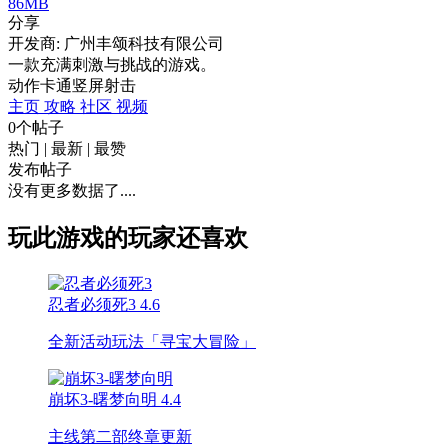
86MB
分享
开发商: 广州丰颂科技有限公司
一款充满刺激与挑战的游戏。
动作
卡通
竖屏
射击
主页
攻略
社区
视频
0个帖子
热门
|
最新
|
最赞
发布帖子
没有更多数据了....
玩此游戏的玩家还喜欢
忍者必须死3
4.6
全新活动玩法「寻宝大冒险」
崩坏3-曙梦向明
4.4
主线第二部终章更新