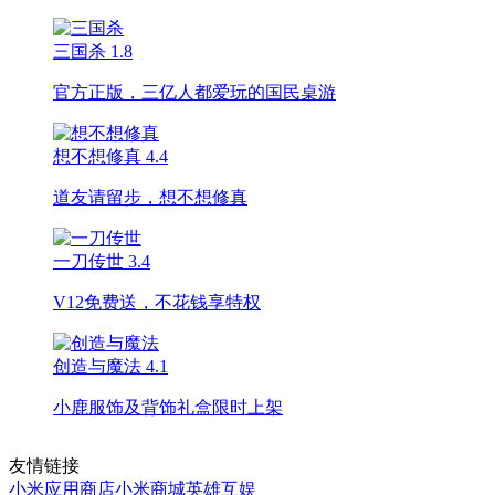
三国杀
1.8
官方正版，三亿人都爱玩的国民桌游
想不想修真
4.4
道友请留步，想不想修真
一刀传世
3.4
V12免费送，不花钱享特权
创造与魔法
4.1
小鹿服饰及背饰礼盒限时上架
友情链接
小米应用商店
小米商城
英雄互娱