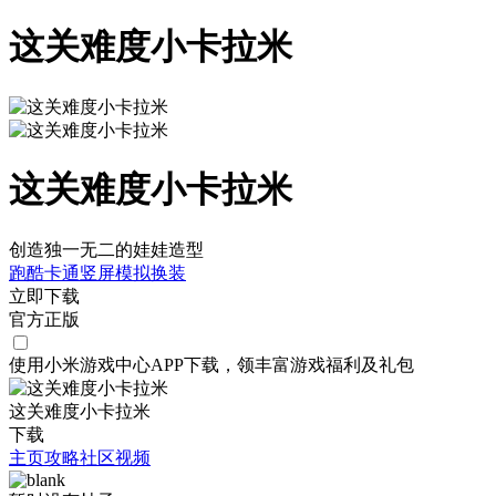
这关难度小卡拉米
这关难度小卡拉米
创造独一无二的娃娃造型
跑酷
卡通
竖屏
模拟
换装
立即下载
官方正版
使用小米游戏中心APP
下载
，领丰富游戏
福利
及
礼包
这关难度小卡拉米
下载
主页
攻略
社区
视频