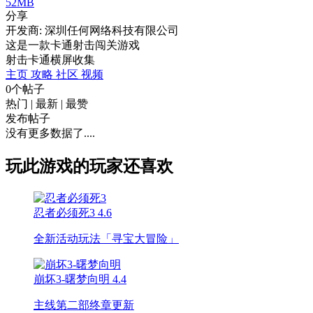
52MB
分享
开发商: 深圳任何网络科技有限公司
这是一款卡通射击闯关游戏
射击
卡通
横屏
收集
主页
攻略
社区
视频
0个帖子
热门
|
最新
|
最赞
发布帖子
没有更多数据了....
玩此游戏的玩家还喜欢
忍者必须死3
4.6
全新活动玩法「寻宝大冒险」
崩坏3-曙梦向明
4.4
主线第二部终章更新