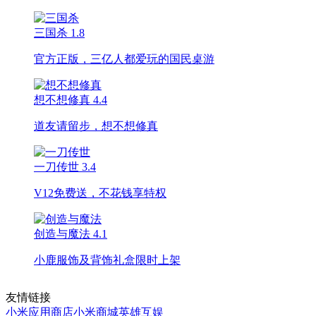
三国杀
1.8
官方正版，三亿人都爱玩的国民桌游
想不想修真
4.4
道友请留步，想不想修真
一刀传世
3.4
V12免费送，不花钱享特权
创造与魔法
4.1
小鹿服饰及背饰礼盒限时上架
友情链接
小米应用商店
小米商城
英雄互娱