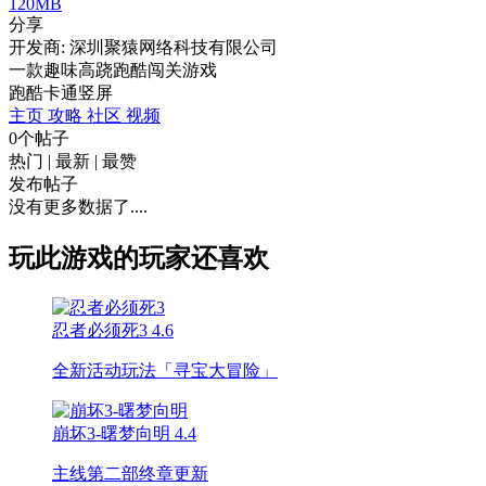
120MB
分享
开发商: 深圳聚猿网络科技有限公司
一款趣味高跷跑酷闯关游戏
跑酷
卡通
竖屏
主页
攻略
社区
视频
0个帖子
热门
|
最新
|
最赞
发布帖子
没有更多数据了....
玩此游戏的玩家还喜欢
忍者必须死3
4.6
全新活动玩法「寻宝大冒险」
崩坏3-曙梦向明
4.4
主线第二部终章更新