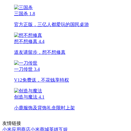
三国杀
1.8
官方正版，三亿人都爱玩的国民桌游
想不想修真
4.4
道友请留步，想不想修真
一刀传世
3.4
V12免费送，不花钱享特权
创造与魔法
4.1
小鹿服饰及背饰礼盒限时上架
友情链接
小米应用商店
小米商城
英雄互娱