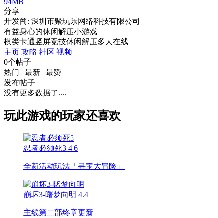
94MB
分享
开发商: 深圳市聚玩乐网络科技有限公司
有益身心的休闲解压小游戏
棋类
卡通
竖屏
竞技
休闲
解压
多人在线
主页
攻略
社区
视频
0个帖子
热门
|
最新
|
最赞
发布帖子
没有更多数据了....
玩此游戏的玩家还喜欢
忍者必须死3
4.6
全新活动玩法「寻宝大冒险」
崩坏3-曙梦向明
4.4
主线第二部终章更新