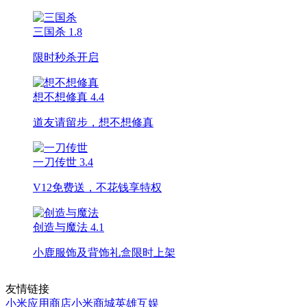
三国杀
1.8
限时秒杀开启
想不想修真
4.4
道友请留步，想不想修真
一刀传世
3.4
V12免费送，不花钱享特权
创造与魔法
4.1
小鹿服饰及背饰礼盒限时上架
友情链接
小米应用商店
小米商城
英雄互娱