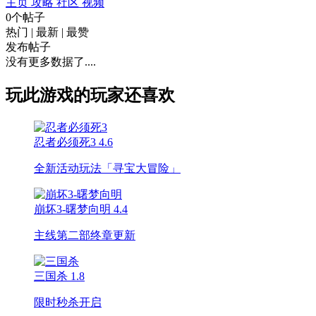
主页
攻略
社区
视频
0个帖子
热门
|
最新
|
最赞
发布帖子
没有更多数据了....
玩此游戏的玩家还喜欢
忍者必须死3
4.6
全新活动玩法「寻宝大冒险」
崩坏3-曙梦向明
4.4
主线第二部终章更新
三国杀
1.8
限时秒杀开启