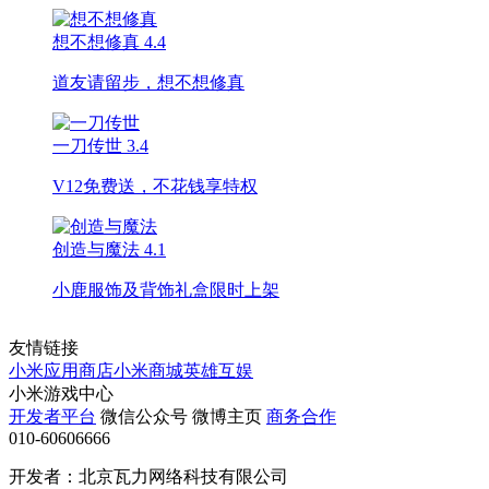
想不想修真
4.4
道友请留步，想不想修真
一刀传世
3.4
V12免费送，不花钱享特权
创造与魔法
4.1
小鹿服饰及背饰礼盒限时上架
友情链接
小米应用商店
小米商城
英雄互娱
小米游戏中心
开发者平台
微信公众号
微博主页
商务合作
010-60606666
开发者：北京瓦力网络科技有限公司