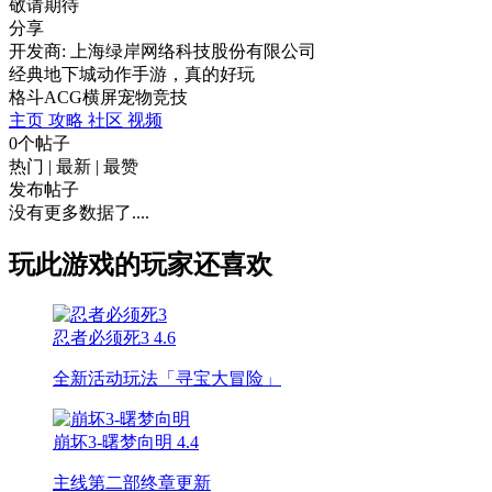
敬请期待
分享
开发商: 上海绿岸网络科技股份有限公司
经典地下城动作手游，真的好玩
格斗
ACG
横屏
宠物
竞技
主页
攻略
社区
视频
0个帖子
热门
|
最新
|
最赞
发布帖子
没有更多数据了....
玩此游戏的玩家还喜欢
忍者必须死3
4.6
全新活动玩法「寻宝大冒险」
崩坏3-曙梦向明
4.4
主线第二部终章更新