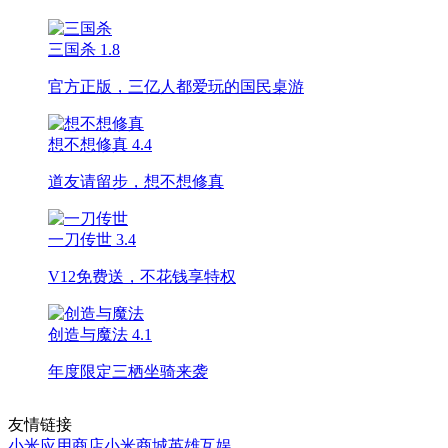
三国杀
1.8
官方正版，三亿人都爱玩的国民桌游
想不想修真
4.4
道友请留步，想不想修真
一刀传世
3.4
V12免费送，不花钱享特权
创造与魔法
4.1
年度限定三栖坐骑来袭
友情链接
小米应用商店
小米商城
英雄互娱