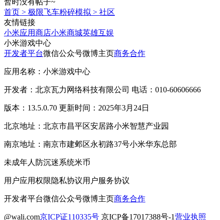
暂时没有帖子~
首页
>
极限飞车粉碎模拟
>
社区
友情链接
小米应用商店
小米商城
英雄互娱
小米游戏中心
开发者平台
微信公众号
微博主页
商务合作
应用名称：小米游戏中心
开发者：北京瓦力网络科技有限公司 电话：010-60606666
版本：13.5.0.70 更新时间：2025年3月24日
北京地址：北京市昌平区安居路小米智慧产业园
南京地址：南京市建邺区永初路37号小米华东总部
未成年人防沉迷系统
米币
用户应用权限
隐私协议
用户服务协议
开发者平台
微信公众号
微博主页
商务合作
@wali.com
京ICP证110335号
京ICP备17017388号-1
营业执照