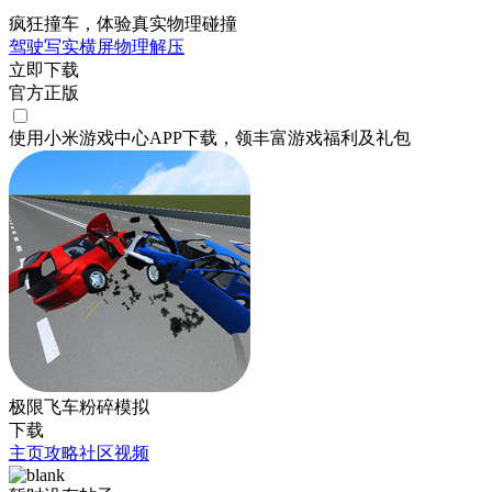
疯狂撞车，体验真实物理碰撞
驾驶
写实
横屏
物理
解压
立即下载
官方正版
使用小米游戏中心APP
下载
，领丰富游戏
福利
及
礼包
极限飞车粉碎模拟
下载
主页
攻略
社区
视频