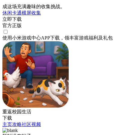
成这场充满趣味的收集挑战。
休闲
卡通
横屏
收集
立即下载
官方正版
使用小米游戏中心APP
下载
，领丰富游戏
福利
及
礼包
重返校园生活
下载
主页
攻略
社区
视频