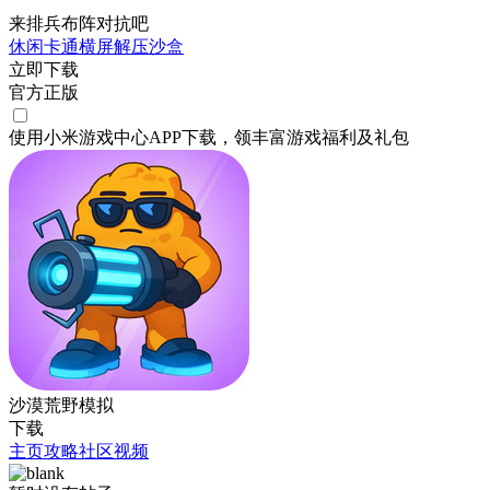
来排兵布阵对抗吧
休闲
卡通
横屏
解压
沙盒
立即下载
官方正版
使用小米游戏中心APP
下载
，领丰富游戏
福利
及
礼包
沙漠荒野模拟
下载
主页
攻略
社区
视频