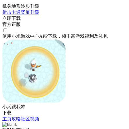
机关地形逐步升级
射击
卡通
竖屏
升级
立即下载
官方正版
使用小米游戏中心APP
下载
，领丰富游戏
福利
及
礼包
小兵跟我冲
下载
主页
攻略
社区
视频