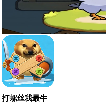
打螺丝我最牛