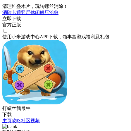
清理堆叠木片，玩转螺丝消除！
消除
卡通
竖屏
休闲
解压
治愈
立即下载
官方正版
使用小米游戏中心APP
下载
，领丰富游戏
福利
及
礼包
打螺丝我最牛
下载
主页
攻略
社区
视频