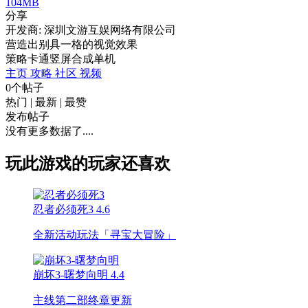
104MB
分享
开发商: 深圳文游互娱网络有限公司
营造出别具一格的视觉效果
策略
卡通
竖屏
合成
单机
主页
攻略
社区
视频
0个帖子
热门
|
最新
|
最赞
发布帖子
没有更多数据了....
玩此游戏的玩家还喜欢
忍者必须死3
4.6
全新活动玩法「寻宝大冒险」
崩坏3-曙梦向明
4.4
主线第二部终章更新