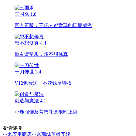
三国杀
1.8
官方正版，三亿人都爱玩的国民桌游
想不想修真
4.4
道友请留步，想不想修真
一刀传世
3.4
V12免费送，不花钱享特权
创造与魔法
4.1
小鹿服饰及背饰礼盒限时上架
友情链接
小米应用商店
小米商城
英雄互娱