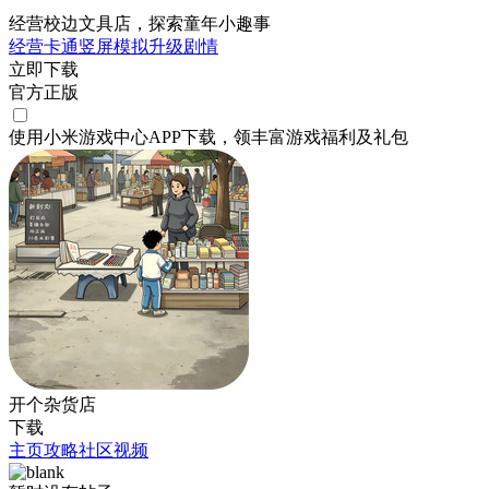
经营校边文具店，探索童年小趣事
经营
卡通
竖屏
模拟
升级
剧情
立即下载
官方正版
使用小米游戏中心APP
下载
，领丰富游戏
福利
及
礼包
开个杂货店
下载
主页
攻略
社区
视频