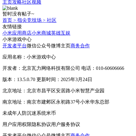
主页
攻略
社区
视频
暂时没有帖子~
首页
>
指尖竞技场
>
社区
友情链接
小米应用商店
小米商城
英雄互娱
小米游戏中心
开发者平台
微信公众号
微博主页
商务合作
应用名称：小米游戏中心
开发者：北京瓦力网络科技有限公司 电话：010-60606666
版本：13.5.0.70 更新时间：2025年3月24日
北京地址：北京市昌平区安居路小米智慧产业园
南京地址：南京市建邺区永初路37号小米华东总部
未成年人防沉迷系统
米币
用户应用权限
隐私协议
用户服务协议
开发者平台
微信公众号
微博主页
商务合作