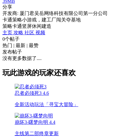
39MB
分享
开发商: 厦门君吴岳网络科技有限公司第一分公司
卡通策略小游戏，建工厂闯关夺基地
策略
卡通
竖屏
休闲
建造
主页
攻略
社区
视频
0个帖子
热门
|
最新
|
最赞
发布帖子
没有更多数据了....
玩此游戏的玩家还喜欢
忍者必须死3
4.6
全新活动玩法「寻宝大冒险」
崩坏3-曙梦向明
4.4
主线第二部终章更新