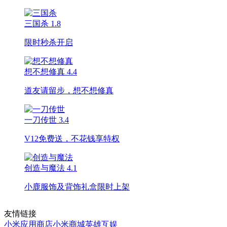
三国杀
1.8
限时秒杀开启
想不想修真
4.4
道友请留步，想不想修真
一刀传世
3.4
V12免费送，不花钱享特权
创造与魔法
4.1
小鹿服饰及背饰礼盒限时上架
友情链接
小米应用商店
小米商城
英雄互娱