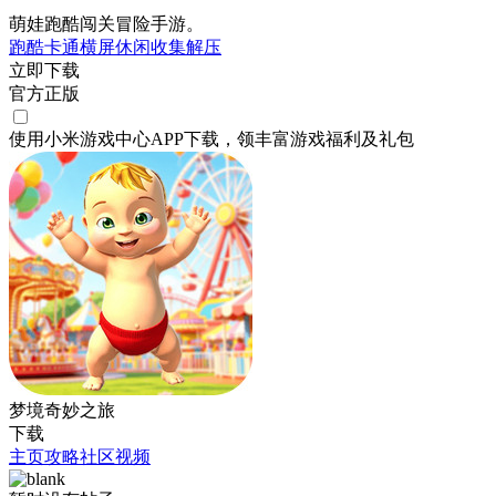
萌娃跑酷闯关冒险手游。
跑酷
卡通
横屏
休闲
收集
解压
立即下载
官方正版
使用小米游戏中心APP
下载
，领丰富游戏
福利
及
礼包
梦境奇妙之旅
下载
主页
攻略
社区
视频