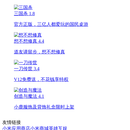
三国杀
1.8
官方正版，三亿人都爱玩的国民桌游
想不想修真
4.4
道友请留步，想不想修真
一刀传世
3.4
V12免费送，不花钱享特权
创造与魔法
4.1
小鹿服饰及背饰礼盒限时上架
友情链接
小米应用商店
小米商城
英雄互娱