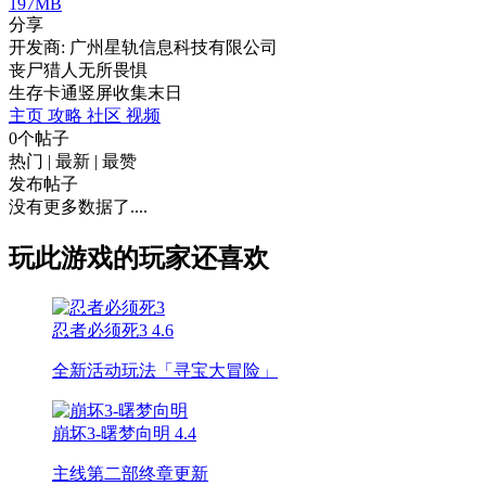
197MB
分享
开发商: 广州星轨信息科技有限公司
丧尸猎人无所畏惧
生存
卡通
竖屏
收集
末日
主页
攻略
社区
视频
0个帖子
热门
|
最新
|
最赞
发布帖子
没有更多数据了....
玩此游戏的玩家还喜欢
忍者必须死3
4.6
全新活动玩法「寻宝大冒险」
崩坏3-曙梦向明
4.4
主线第二部终章更新