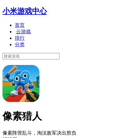
小米游戏中心
首页
云游戏
排行
分类
像素猎人
像素阵营乱斗，淘汰敌军决出胜负