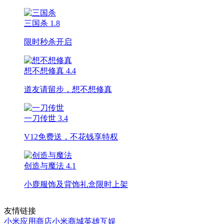
三国杀
1.8
限时秒杀开启
想不想修真
4.4
道友请留步，想不想修真
一刀传世
3.4
V12免费送，不花钱享特权
创造与魔法
4.1
小鹿服饰及背饰礼盒限时上架
友情链接
小米应用商店
小米商城
英雄互娱