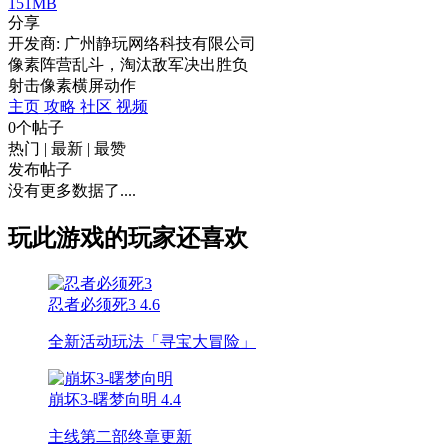
151MB
分享
开发商: 广州静玩网络科技有限公司
像素阵营乱斗，淘汰敌军决出胜负
射击
像素
横屏
动作
主页
攻略
社区
视频
0个帖子
热门
|
最新
|
最赞
发布帖子
没有更多数据了....
玩此游戏的玩家还喜欢
忍者必须死3
4.6
全新活动玩法「寻宝大冒险」
崩坏3-曙梦向明
4.4
主线第二部终章更新