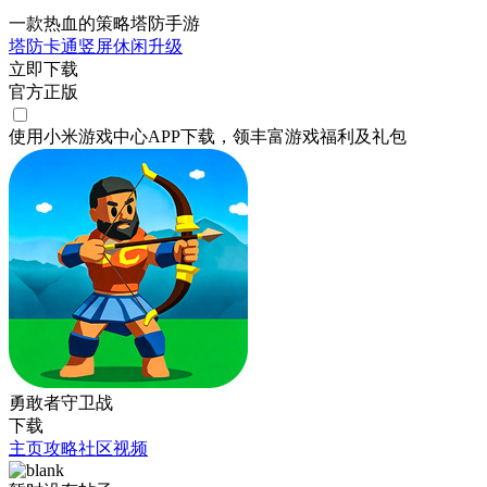
一款热血的策略塔防手游
塔防
卡通
竖屏
休闲
升级
立即下载
官方正版
使用小米游戏中心APP
下载
，领丰富游戏
福利
及
礼包
勇敢者守卫战
下载
主页
攻略
社区
视频