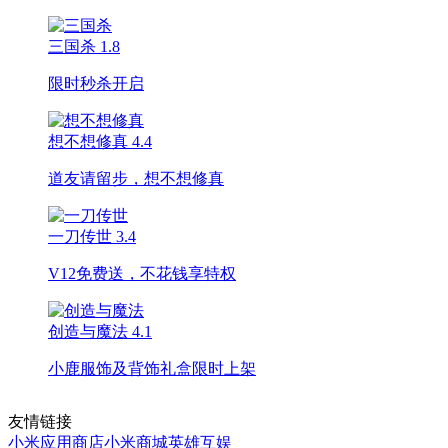
三国杀
1.8
限时秒杀开启
想不想修真
4.4
道友请留步，想不想修真
一刀传世
3.4
V12免费送，不花钱享特权
创造与魔法
4.1
小鹿服饰及背饰礼盒限时上架
友情链接
小米应用商店
小米商城
英雄互娱