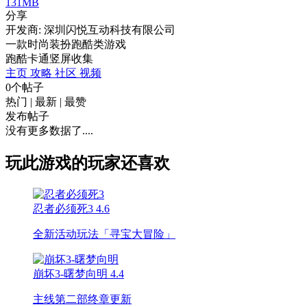
131MB
分享
开发商: 深圳闪悦互动科技有限公司
一款时尚装扮跑酷类游戏
跑酷
卡通
竖屏
收集
主页
攻略
社区
视频
0个帖子
热门
|
最新
|
最赞
发布帖子
没有更多数据了....
玩此游戏的玩家还喜欢
忍者必须死3
4.6
全新活动玩法「寻宝大冒险」
崩坏3-曙梦向明
4.4
主线第二部终章更新