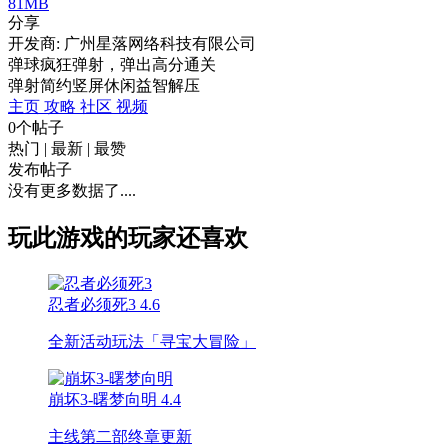
81MB
分享
开发商: 广州星落网络科技有限公司
弹球疯狂弹射，弹出高分通关
弹射
简约
竖屏
休闲
益智
解压
主页
攻略
社区
视频
0个帖子
热门
|
最新
|
最赞
发布帖子
没有更多数据了....
玩此游戏的玩家还喜欢
忍者必须死3
4.6
全新活动玩法「寻宝大冒险」
崩坏3-曙梦向明
4.4
主线第二部终章更新