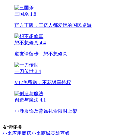
三国杀
1.8
官方正版，三亿人都爱玩的国民桌游
想不想修真
4.4
道友请留步，想不想修真
一刀传世
3.4
V12免费送，不花钱享特权
创造与魔法
4.1
小鹿服饰及背饰礼盒限时上架
友情链接
小米应用商店
小米商城
英雄互娱