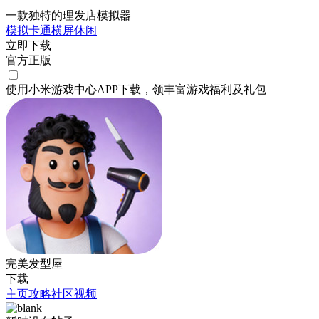
一款独特的理发店模拟器
模拟
卡通
横屏
休闲
立即下载
官方正版
使用小米游戏中心APP
下载
，领丰富游戏
福利
及
礼包
完美发型屋
下载
主页
攻略
社区
视频