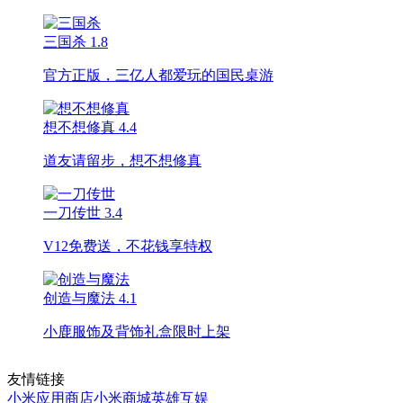
三国杀
1.8
官方正版，三亿人都爱玩的国民桌游
想不想修真
4.4
道友请留步，想不想修真
一刀传世
3.4
V12免费送，不花钱享特权
创造与魔法
4.1
小鹿服饰及背饰礼盒限时上架
友情链接
小米应用商店
小米商城
英雄互娱