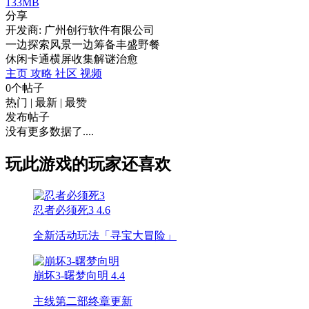
133MB
分享
开发商: 广州创行软件有限公司
一边探索风景一边筹备丰盛野餐
休闲
卡通
横屏
收集
解谜
治愈
主页
攻略
社区
视频
0个帖子
热门
|
最新
|
最赞
发布帖子
没有更多数据了....
玩此游戏的玩家还喜欢
忍者必须死3
4.6
全新活动玩法「寻宝大冒险」
崩坏3-曙梦向明
4.4
主线第二部终章更新