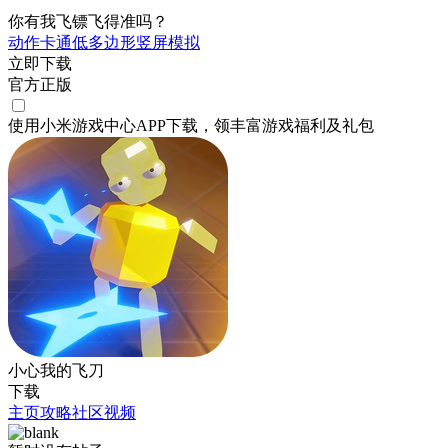
你有我飞镖飞得准吗？
动作
卡通
低多边形
竖屏
模拟
立即下载
官方正版
使用小米游戏中心APP
下载
，领丰富游戏
福利
及
礼包
小心我的飞刀
下载
主页
攻略
社区
视频