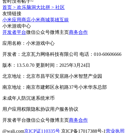
暂时没有帖子~
首页
>
欢乐脑洞大比拼
>
社区
友情链接
小米应用商店
小米商城
英雄互娱
小米游戏中心
开发者平台
微信公众号
微博主页
商务合作
应用名称：小米游戏中心
开发者：北京瓦力网络科技有限公司 电话：010-60606666
版本：13.5.0.70 更新时间：2025年3月24日
北京地址：北京市昌平区安居路小米智慧产业园
南京地址：南京市建邺区永初路37号小米华东总部
未成年人防沉迷系统
米币
用户应用权限
隐私协议
用户服务协议
开发者平台
微信公众号
微博主页
商务合作
@wali.com
京ICP证110335号
京ICP备17017388号-1
营业执照