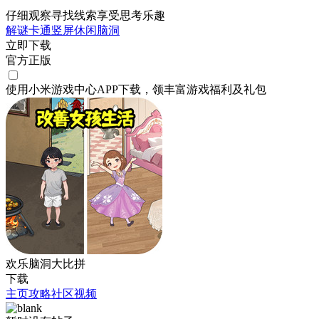
仔细观察寻找线索享受思考乐趣
解谜
卡通
竖屏
休闲
脑洞
立即下载
官方正版
使用小米游戏中心APP
下载
，领丰富游戏
福利
及
礼包
欢乐脑洞大比拼
下载
主页
攻略
社区
视频