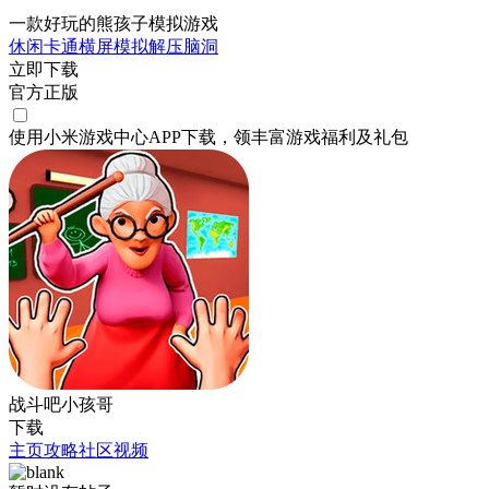
一款好玩的熊孩子模拟游戏
休闲
卡通
横屏
模拟
解压
脑洞
立即下载
官方正版
使用小米游戏中心APP
下载
，领丰富游戏
福利
及
礼包
战斗吧小孩哥
下载
主页
攻略
社区
视频