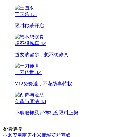
三国杀
1.8
限时秒杀开启
想不想修真
4.4
道友请留步，想不想修真
一刀传世
3.4
V12免费送，不花钱享特权
创造与魔法
4.1
小鹿服饰及背饰礼盒限时上架
友情链接
小米应用商店
小米商城
英雄互娱