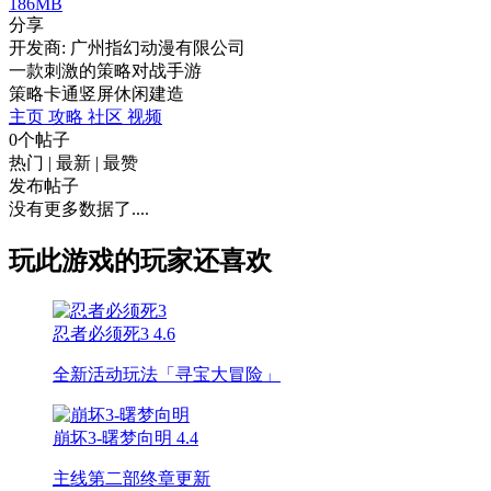
186MB
分享
开发商: 广州指幻动漫有限公司
一款刺激的策略对战手游
策略
卡通
竖屏
休闲
建造
主页
攻略
社区
视频
0个帖子
热门
|
最新
|
最赞
发布帖子
没有更多数据了....
玩此游戏的玩家还喜欢
忍者必须死3
4.6
全新活动玩法「寻宝大冒险」
崩坏3-曙梦向明
4.4
主线第二部终章更新