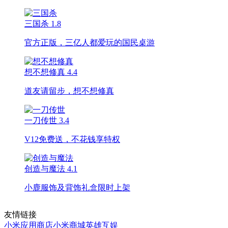
三国杀
1.8
官方正版，三亿人都爱玩的国民桌游
想不想修真
4.4
道友请留步，想不想修真
一刀传世
3.4
V12免费送，不花钱享特权
创造与魔法
4.1
小鹿服饰及背饰礼盒限时上架
友情链接
小米应用商店
小米商城
英雄互娱