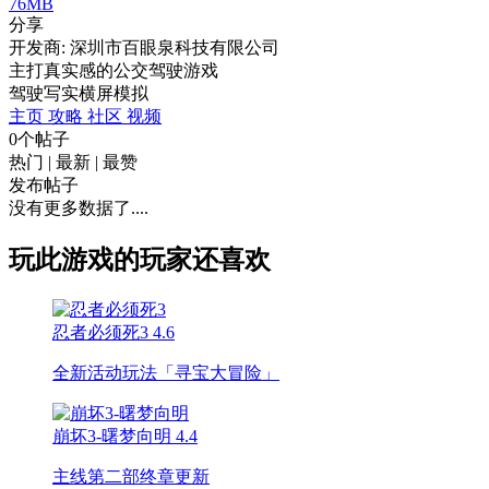
76MB
分享
开发商: 深圳市百眼泉科技有限公司
主打真实感的公交驾驶游戏
驾驶
写实
横屏
模拟
主页
攻略
社区
视频
0个帖子
热门
|
最新
|
最赞
发布帖子
没有更多数据了....
玩此游戏的玩家还喜欢
忍者必须死3
4.6
全新活动玩法「寻宝大冒险」
崩坏3-曙梦向明
4.4
主线第二部终章更新