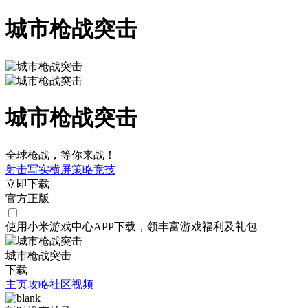
城市枪战突击
城市枪战突击
全球枪战，等你来战！
射击
写实
横屏
策略
竞技
立即下载
官方正版
使用小米游戏中心APP
下载
，领丰富游戏
福利
及
礼包
城市枪战突击
下载
主页
攻略
社区
视频