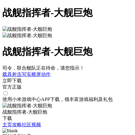
战舰指挥者-大舰巨炮
战舰指挥者-大舰巨炮
司令，联合舰队正在待命，请您指示！
载具射击
写实
横屏
动作
立即下载
官方正版
使用小米游戏中心APP
下载
，领丰富游戏
福利
及
礼包
战舰指挥者-大舰巨炮
下载
主页
攻略
社区
视频