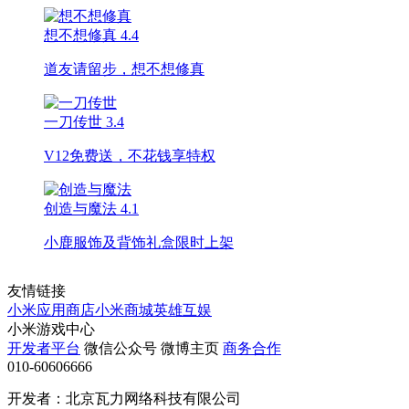
想不想修真
4.4
道友请留步，想不想修真
一刀传世
3.4
V12免费送，不花钱享特权
创造与魔法
4.1
小鹿服饰及背饰礼盒限时上架
友情链接
小米应用商店
小米商城
英雄互娱
小米游戏中心
开发者平台
微信公众号
微博主页
商务合作
010-60606666
开发者：北京瓦力网络科技有限公司