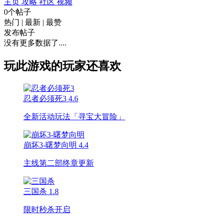
主页
攻略
社区
视频
0个帖子
热门
|
最新
|
最赞
发布帖子
没有更多数据了....
玩此游戏的玩家还喜欢
忍者必须死3
4.6
全新活动玩法「寻宝大冒险」
崩坏3-曙梦向明
4.4
主线第二部终章更新
三国杀
1.8
限时秒杀开启