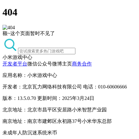
404
额~这个页面暂时不见了
小米游戏中心
开发者平台
微信公众号
微博主页
商务合作
应用名称：小米游戏中心
开发者：北京瓦力网络科技有限公司 电话：010-60606666
版本：13.5.0.70 更新时间：2025年3月24日
北京地址：北京市昌平区安居路小米智慧产业园
南京地址：南京市建邺区永初路37号小米华东总部
未成年人防沉迷系统
米币