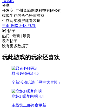
143MB
分享
开发商: 广州兑熵网络科技有限公司
模拟生存的角色扮演游戏
生存
写实
横屏
建造
装饰
主页
攻略
社区
视频
0个帖子
热门
|
最新
|
最赞
发布帖子
没有更多数据了....
玩此游戏的玩家还喜欢
忍者必须死3
4.6
全新活动玩法「寻宝大冒险」
崩坏3-曙梦向明
4.4
主线第二部终章更新