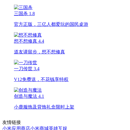
三国杀
1.8
官方正版，三亿人都爱玩的国民桌游
想不想修真
4.4
道友请留步，想不想修真
一刀传世
3.4
V12免费送，不花钱享特权
创造与魔法
4.1
小鹿服饰及背饰礼盒限时上架
友情链接
小米应用商店
小米商城
英雄互娱