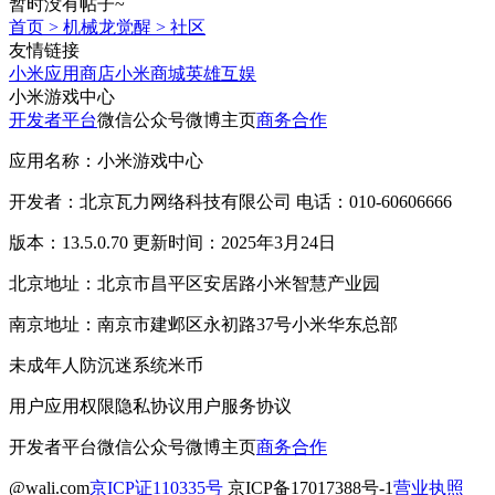
暂时没有帖子~
首页
>
机械龙觉醒
>
社区
友情链接
小米应用商店
小米商城
英雄互娱
小米游戏中心
开发者平台
微信公众号
微博主页
商务合作
应用名称：小米游戏中心
开发者：北京瓦力网络科技有限公司 电话：010-60606666
版本：13.5.0.70 更新时间：2025年3月24日
北京地址：北京市昌平区安居路小米智慧产业园
南京地址：南京市建邺区永初路37号小米华东总部
未成年人防沉迷系统
米币
用户应用权限
隐私协议
用户服务协议
开发者平台
微信公众号
微博主页
商务合作
@wali.com
京ICP证110335号
京ICP备17017388号-1
营业执照