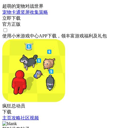
超萌的宠物对战世界
宠物
卡通
竖屏
收集
策略
立即下载
官方正版
使用小米游戏中心APP
下载
，领丰富游戏
福利
及
礼包
疯狂总动员
下载
主页
攻略
社区
视频