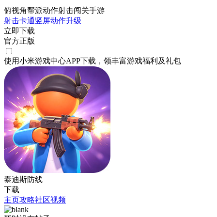
俯视角帮派动作射击闯关手游
射击
卡通
竖屏
动作
升级
立即下载
官方正版
使用小米游戏中心APP
下载
，领丰富游戏
福利
及
礼包
泰迪斯防线
下载
主页
攻略
社区
视频