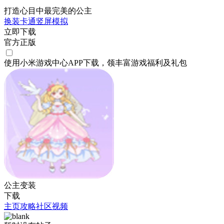
打造心目中最完美的公主
换装
卡通
竖屏
模拟
立即下载
官方正版
使用小米游戏中心APP
下载
，领丰富游戏
福利
及
礼包
公主变装
下载
主页
攻略
社区
视频