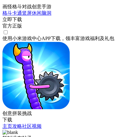
画怪格斗对战创意手游
格斗
卡通
竖屏
休闲
脑洞
立即下载
官方正版
使用小米游戏中心APP
下载
，领丰富游戏
福利
及
礼包
创意拼装挑战
下载
主页
攻略
社区
视频