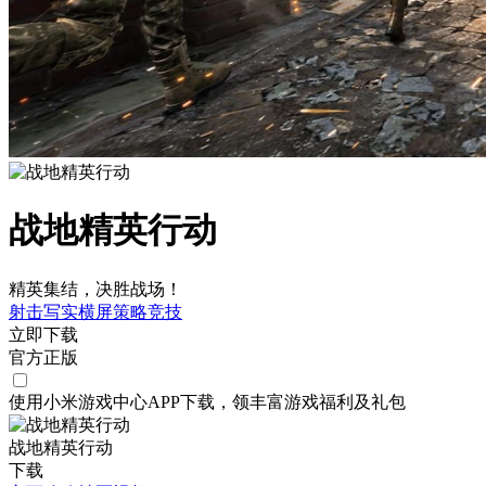
战地精英行动
精英集结，决胜战场！
射击
写实
横屏
策略
竞技
立即下载
官方正版
使用小米游戏中心APP
下载
，领丰富游戏
福利
及
礼包
战地精英行动
下载