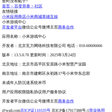
暂时没有帖子~
首页
>
百变异兽
>
社区
友情链接
小米应用商店
小米商城
英雄互娱
小米游戏中心
开发者平台
微信公众号
微博主页
商务合作
应用名称：小米游戏中心
开发者：北京瓦力网络科技有限公司 电话：010-60606666
版本：13.5.0.70 更新时间：2025年3月24日
北京地址：北京市昌平区安居路小米智慧产业园
南京地址：南京市建邺区永初路37号小米华东总部
未成年人防沉迷系统
米币
用户应用权限
隐私协议
用户服务协议
开发者平台
微信公众号
微博主页
商务合作
@wali.com
京ICP证110335号
京ICP备17017388号-1
营业执照