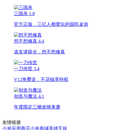
三国杀
1.8
官方正版，三亿人都爱玩的国民桌游
想不想修真
4.4
道友请留步，想不想修真
一刀传世
3.4
V12免费送，不花钱享特权
创造与魔法
4.1
年度限定三栖坐骑来袭
友情链接
小米应用商店
小米商城
英雄互娱