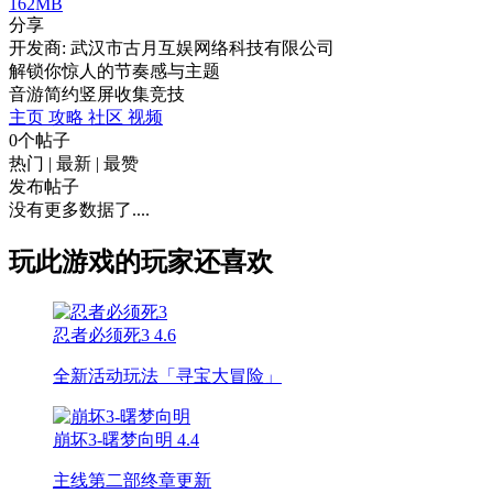
162MB
分享
开发商: 武汉市古月互娱网络科技有限公司
解锁你惊人的节奏感与主题
音游
简约
竖屏
收集
竞技
主页
攻略
社区
视频
0个帖子
热门
|
最新
|
最赞
发布帖子
没有更多数据了....
玩此游戏的玩家还喜欢
忍者必须死3
4.6
全新活动玩法「寻宝大冒险」
崩坏3-曙梦向明
4.4
主线第二部终章更新