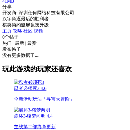
41MB
分享
开发商: 深圳任何网络科技有限公司
汉字角逐最后的胜利者
棋类
简约
竖屏
竞技
升级
主页
攻略
社区
视频
0个帖子
热门
|
最新
|
最赞
发布帖子
没有更多数据了....
玩此游戏的玩家还喜欢
忍者必须死3
4.6
全新活动玩法「寻宝大冒险」
崩坏3-曙梦向明
4.4
主线第二部终章更新