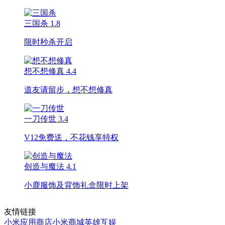
三国杀
1.8
限时秒杀开启
想不想修真
4.4
道友请留步，想不想修真
一刀传世
3.4
V12免费送，不花钱享特权
创造与魔法
4.1
小鹿服饰及背饰礼盒限时上架
友情链接
小米应用商店
小米商城
英雄互娱