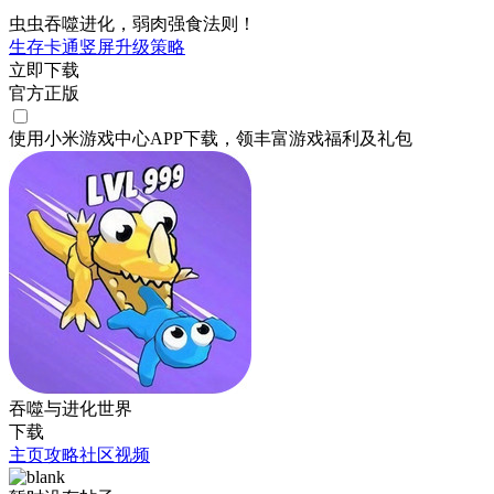
虫虫吞噬进化，弱肉强食法则！
生存
卡通
竖屏
升级
策略
立即下载
官方正版
使用小米游戏中心APP
下载
，领丰富游戏
福利
及
礼包
吞噬与进化世界
下载
主页
攻略
社区
视频