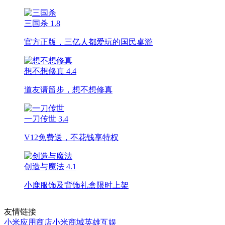
三国杀
1.8
官方正版，三亿人都爱玩的国民桌游
想不想修真
4.4
道友请留步，想不想修真
一刀传世
3.4
V12免费送，不花钱享特权
创造与魔法
4.1
小鹿服饰及背饰礼盒限时上架
友情链接
小米应用商店
小米商城
英雄互娱