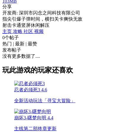
103MB
分享
开发商: 深圳市闪念之间科技有限公司
指尖引爆子弹时间，横扫关卡爽快无敌
射击
卡通
竖屏
休闲
解压
主页
攻略
社区
视频
0个帖子
热门
|
最新
|
最赞
发布帖子
没有更多数据了....
玩此游戏的玩家还喜欢
忍者必须死3
4.6
全新活动玩法「寻宝大冒险」
崩坏3-曙梦向明
4.4
主线第二部终章更新