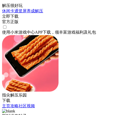
解压很好玩
休闲
卡通
竖屏
养成
解压
立即下载
官方正版
使用小米游戏中心APP
下载
，领丰富游戏
福利
及
礼包
指尖解压乐园
下载
主页
攻略
社区
视频